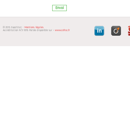
31
1
31
Envoi
Aujourd'hui
© 2015 Expo'Stat -
Mentions légales
Accréditation N°3-1876 Portée disponible sur •
www.cofrac.fr