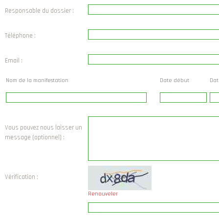
Responsable du dossier :
Téléphone :
Email :
Nom de la manifestation
Date début
Dat
Lun
Mar
Vous pouvez nous laisser un
message (optionnel) :
27
28
3
4
10
11
1
Vérification :
17
18
1
Renouveler
24
25
2